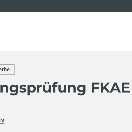
erbe
tungsprüfung FKAE
cht