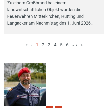
Zu einem Großbrand bei einem
landwirtschaftlichen Objekt wurden die
Feuerwehren Mitterkirchen, Hütting und
Langacker am Nachmittag des 1. Juni 2026…
...
«
‹
1
2
3
4
5
6
›
»
(aktuell)