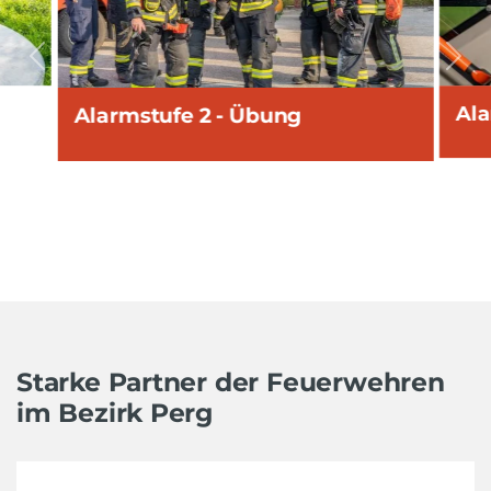
vorherige
näc
Ala
Alarmstufe 2 - Übung
Starke Partner der Feuerwehren
im Bezirk Perg