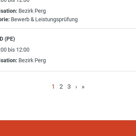
sation:
Bezirk Perg
rie:
Bewerb & Leistungsprüfung
D (PE)
00 bis 12:00
sation:
Bezirk Perg
1
2
3
›
»
(current)