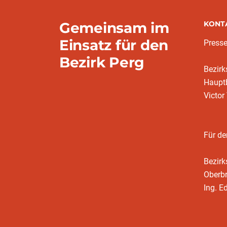
Gemeinsam im
KONT
Einsatz für den
Presse
Bezirk Perg
Bezir
Hauptb
Victor
Für de
Bezir
Oberb
Ing. E