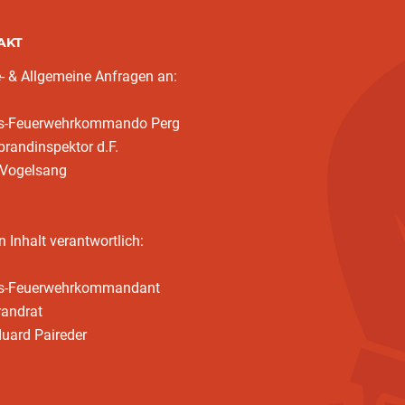
AKT
- & Allgemeine Anfragen an:
ks-Feuerwehrkommando Perg
randinspektor d.F.
 Vogelsang
n Inhalt verantwortlich:
ks-Feuerwehrkommandant
randrat
duard Paireder