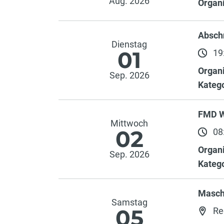
Aug. 2026
Organi
Absch
Dienstag
01
19:
Organi
Sep. 2026
Katego
FMD W
Mittwoch
02
08:
Organi
Sep. 2026
Katego
Masch
Samstag
05
Re