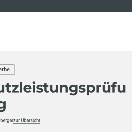
erbe
tzleistungsprüfu
g
tberger
zur Übersicht