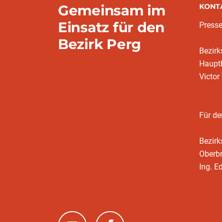
Gemeinsam im
KONT
Einsatz für den
Presse
Bezirk Perg
Bezir
Hauptb
Victor
Für de
Bezir
Oberb
Ing. E