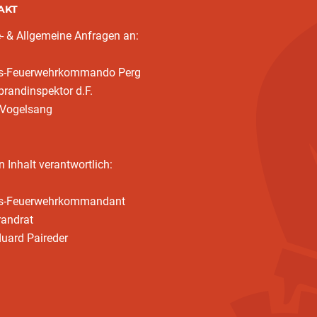
AKT
- & Allgemeine Anfragen an:
ks-Feuerwehrkommando Perg
randinspektor d.F.
 Vogelsang
n Inhalt verantwortlich:
ks-Feuerwehrkommandant
randrat
duard Paireder