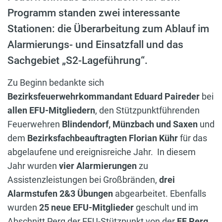
Programm standen zwei interessante
Stationen: die Überarbeitung zum Ablauf im
Alarmierungs- und Einsatzfall und das
Sachgebiet „S2-Lageführung“.
Zu Beginn bedankte sich
Bezirksfeuerwehrkommandant Eduard Paireder
bei
allen EFU-Mitgliedern
, den Stützpunktführenden
Feuerwehren
Blindendorf, Münzbach und Saxen
und
dem
Bezirksfachbeauftragten Florian Kühr
für das
abgelaufene und ereignisreiche Jahr. In diesem
Jahr wurden
vier Alarmierungen
zu
Assistenzleistungen bei Großbränden,
drei
Alarmstufen 2&3 Übungen
abgearbeitet. Ebenfalls
wurden
25 neue EFU-Mitglieder
geschult und im
Abschnitt Perg der EFU-Stützpunkt von der
FF Perg